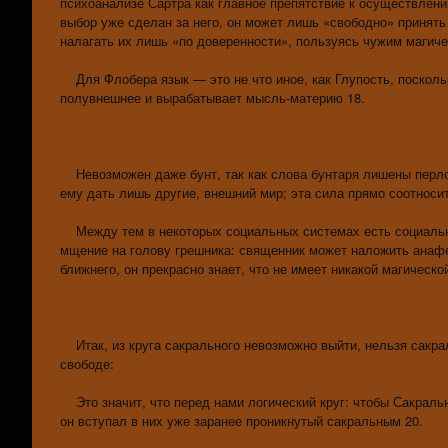
психоанализе Сартра как главное препятствие к осуществлени
выбор уже сделан за него, он может лишь «свободно» принять
налагать их лишь «по доверенности», пользуясь чужим магиче
Для Флобера язык — это не что иное, как Глупость, поскольк
полувнешнее и вырабатывает мысль-материю 18.
Невозможен даже бунт, так как слова бунтаря лишены перлок
ему дать лишь другие, внешний мир; эта сила прямо соотноси
Между тем в некоторых социальных системах есть социальн
мщение на голову грешника: священник может наложить анафе
ближнего, он прекрасно знает, что не имеет никакой магическо
Итак, из круга сакрального невозможно выйти, нельзя сакрал
свободе:
Это значит, что перед нами логический круг: чтобы Сакраль
он вступал в них уже заранее проникнутый сакральным 20.