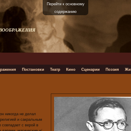
Перейти к основному
содержанию
 ВООБРАЖЕНИЯ
ражения
Постановки
Театр
Кино
Сценарии
Поэзия
Жи
он никогда не делал
 религией и сакральным
е совпадает с верой в
 дарами, магические и/