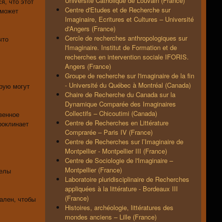
Université Catholique de Louvain (France)
я, что этот
Centre d'Etudes et de Recherche sur
 может
Imaginaire, Ecritures et Cultures – Université
d'Angers (France)
Cercle de recherches anthropologiques sur
что
l'Imaginaire. Institut de Formation et de
recherches en intervention sociale IFORIS.
Angers (France)
Groupe de recherche sur l'imaginaire de la fin
- Université du Québec à Montréal (Canada)
рую могут
Chaire de Recherche du Canada sur la
Dynamique Comparée des Imaginaires
Collectifs – Chicoutimi (Canada)
венное
Centre de Recherches en Littérature
роклинает
Comprarée – Paris IV (France)
Centre de Recherches sur l’Imaginaire de
Montpellier - Montpellier III (France)
Centre de Sociologie de l'Imaginaire –
Montpellier (France)
делы
Laboratoire pluridisciplinaire de Recherches
appliquées à la littérature - Bordeaux III
(France)
ален, чтобы
Histoires, archéologie, littératures des
mondes anciens – Lille (France)