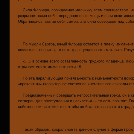
Сила Флобера, сообщаемая мальчику всем сообществом, инд
разрывает сама себя, передавая свою мощь и свои позитивные
Обратившись против себя самой, эта сила совершает над собой
По мысли Сартра, юный Флобер остается в плену имманентнос
научиться говорить), то есть трансцендировать материю. Разу
<...> в основе всего оставленность грудного младенца; любо
отрывает его от имманентности 15.
Но эта парализующая привязанность к имманентности вскоре
«проклятым» (характерное состояние «негативного сакрального
Предназначенный совершать непростительные грехи, он в силу
сотворен для преступления и несчастья — то есть проклят. Гю
собственном ничтожестве, чтобы он был наказан за это страд
Таким образом, сакральное (в данном случае в форме проклят