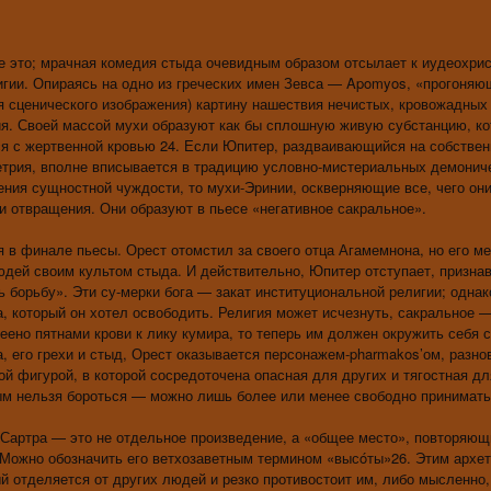
 это; мрачная комедия стыда очевидным образом отсылает к иудеохри
игии. Опираясь на одно из греческих имен Зевса — Apomyos, «прогоняю
 сценического изображения) картину нашествия нечистых, кровожадных 
ия. Своей массой мухи образуют как бы сплошную живую субстанцию, ко
ся с жертвенной кровью 24. Если Юпитер, раздваивающийся на собстве
етрия, вполне вписывается в традицию условно-мистериальных демонич
ения сущностной чуждости, то мухи-Эринии, оскверняющие все, чего они
и отвращения. Они образуют в пьесе «негативное сакральное».
в финале пьесы. Орест отомстил за своего отца Агамемнона, но его м
юдей своим культом стыда. И действительно, Юпитер отступает, призна
 борьбу». Эти су-мерки бога — закат институциональной религии; однак
а, который он хотел освободить. Религия может исчезнуть, сакральное —
леено пятнами крови к лику кумира, то теперь им должен окружить себя 
да, его грехи и стыд, Орест оказывается персонажем-pharmakos’ом, разн
ой фигурой, в которой сосредоточена опасная для других и тягостная дл
ным нельзя бороться — можно лишь более или менее свободно принимать
Сартра — это не отдельное произведение, а «общее место», повторяющ
а. Можно обозначить его ветхозаветным термином «высóты»26. Этим архе
й отделяется от других людей и резко противостоит им, либо мысленно,