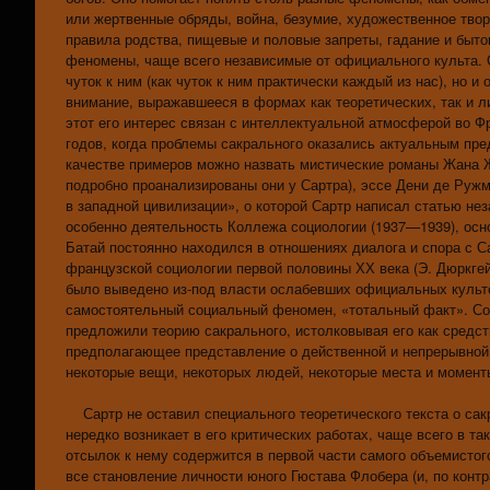
или жертвенные обряды, война, безумие, художественное тво
правила родства, пищевые и половые запреты, гадание и быт
феномены, чаще всего независимые от официального культа. 
чуток к ним (как чуток к ним практически каждый из нас), но и
внимание, выражавшееся в формах как теоретических, так и л
этот его интерес связан с интеллектуальной атмосферой во 
годов, когда проблемы сакрального оказались актуальным пр
качестве примеров можно назвать мистические романы Жана Ж
подробно проанализированы они у Сартра), эссе Дени де Руж
в западной цивилизации», о которой Сартр написал статью нез
особенно деятельность Коллежа социологии (1937—1939), осн
Батай постоянно находился в отношениях диалога и спора с С
французской социологии первой половины ХХ века (Э. Дюркге
было выведено из-под власти ослабевших официальных культо
самостоятельный социальный феномен, «тотальный факт». Со
предложили теорию сакрального, истолковывая его как средс
предполагающее представление о действенной и непрерывно
некоторые вещи, некоторых людей, некоторые места и момент
Сартр не оставил специального теоретического текста о сакр
нередко возникает в его критических работах, чаще всего в 
отсылок к нему содержится в первой части самого объемистого
все становление личности юного Гюстава Флобера (и, по конт