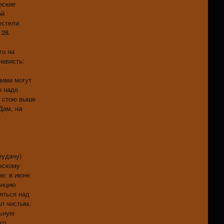
еские
ой
остели
 28.
го на
нависть:
ними могут
о надо
я стою выше
Дам, на
еудачу)
вскому
не: в июне
анцию
яться над
ыл чистым,
льную
го