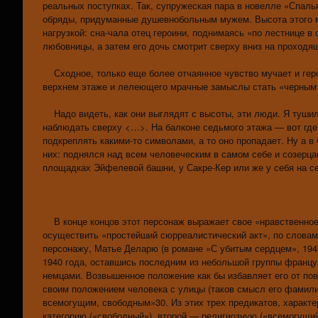
реальных поступках. Так, супружеская пара в новелле «Спаль
обряды, придуманные душевнобольным мужем. Высота этого ме
нагрузкой: сна-чала отец героини, поднимаясь «по лестнице в
любовницы, а затем его дочь смотрит сверху вниз на проходя
Сходное, только еще более отчаянное чувство мучает и гер
верхнем этаже и лелеющего мрачные замыслы стать «черным г
Надо видеть, как они выглядят с высоты, эти люди. Я тушил у
наблюдать сверху <…>. На балконе седьмого этажа — вот где
подкреплять какими-то символами, а то оно пропадает. Ну а в
них: поднялся над всем человеческим в самом себе и созерца
площадках Эйфелевой башни, у Сакре-Кер или же у себя на с
В конце концов этот персонаж выражает свое «нравственное
осуществить «простейший сюрреалистический акт», по словам
персонажу, Матье Деларю (в романе «С убитым сердцем», 1949
1940 года, оставшись последним из небольшой группы францу
немцами. Возвышенное положение как бы избавляет его от по
своим положением человека с улицы (таков смысл его фамилии
всемогущим, свободным»30. Из этих трех предикатов, характ
категорию («свободный»), второй — религиозную («всемогущий»