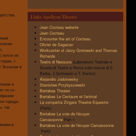
детства.
Links Apollyon Theatre
Jean Cocteau website
Jean Cocteau
зным
Encounter the art of Cocteau
елигия
Olivier de Sagazan
о,
Workcenter of Jerzy Grotowski and Thomas
) почти не
Richards
терии, с
Teatro di Nessuno
(Laboratorio Teatrale e
й Эсхилом в
Scuola di Teatro a Roma sulle tracce di E.
Barba, J.Grotowski e T. Kantor)
Alejandro Jodorowsky
теизм и
Stanisław Przybyszewski
т по го-
Bartabas Theater
образом
Bartabas Le Centaure et l'animal
ли города.
La compañía Zingaro Theatre Equestre
, так
(Paris)
Bartabas La voie de l'écuyer
Carcassonne
Part 1
аками в
Bartabas La voie de l'écuyer Carcassonne
Part2