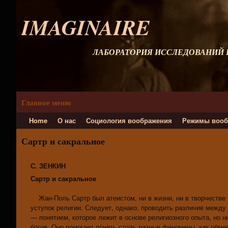
IMAGINAIRE
ЛАБОРАТОРИЯ ИССЛЕДОВАНИЙ
Главное меню
Home
О нас
Социология воображения
Режимы вооб
Сартр и сакральное
С. ЗЕНКИН
Сартр и сакральное
Жан-Поль Сартр был атеистом, ни в жизни, ни в творчестве 
уступок религии. Следует, однако, проводить различие между
— понятием, которое лежит в основе религиозного опыта, но н
богов. Оно помогает понять столь разные феномены, как обмен