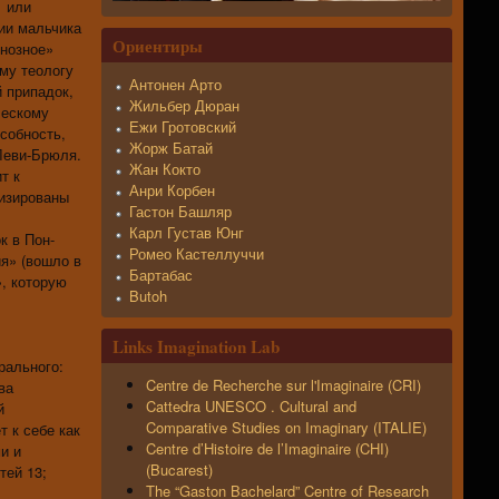
1 или
ии мальчика
Ориентиры
инозное»
ому теологу
Антонен Арто
й припадок,
Жильбер Дюран
ческому
Ежи Гротовский
собность,
Жорж Батай
Леви-Брюля.
Жан Кокто
т к
Анри Корбен
лизированы
Гастон Башляр
Карл Густав Юнг
к в Пон-
Ромео Кастеллуччи
я» (вошло в
Бартабас
», которую
Butoh
Links Imagination Lab
рального:
Centre de Recherche sur l'Imaginaire (CRI)
ва
Cattedra UNESCO . Cultural and
й
Comparative Studies on Imaginary (ITALIE)
 к себе как
Centre d’Histoire de l’Imaginaire (CHI)
и и
(Bucarest)
тей 13;
The “Gaston Bachelard” Centre of Research