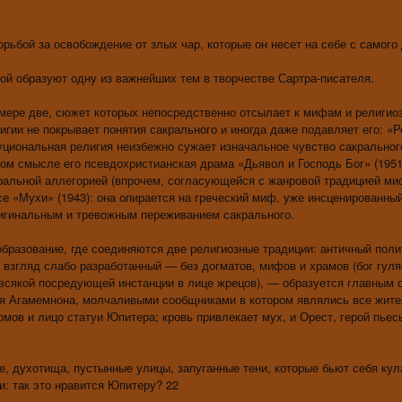
бой за освобождение от злых чар, которые он несет на себе с самого 
 образуют одну из важнейших тем в творчестве Сартра-писателя.
мере две, сюжет которых непосредственно отсылает к мифам и религио
игии не покрывает понятия сакрального и иногда даже подавляет его: «Р
уциональная религия неизбежно сужает изначальное чувство сакральног
ом смысле его псевдохристианская драма «Дьявол и Господь Бог» (1951
ральной аллегорией (впрочем, согласующейся с жанровой традицией мис
есе «Мухи» (1943): она опирается на греческий миф, уже инсценированны
ригинальным и тревожным переживанием сакрального.
разование, где соединяются две религиозные традиции: античный поли
взгляд слабо разработанный — без догматов, мифов и храмов (бог гуляе
 всякой посредующей инстанции в лице жрецов), — образуется главным 
ря Агамемнона, молчаливыми сообщниками в котором являлись все жите
мов и лицо статуи Юпитера; кровь привлекает мух, и Орест, герой пьесы
, духотища, пустынные улицы, запуганные тени, которые бьют себя кул
и: так это нравится Юпитеру? 22