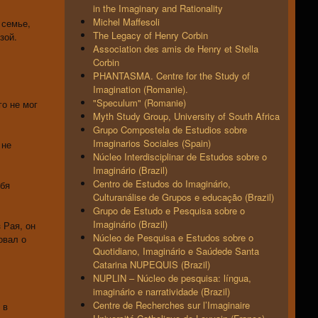
in the Imaginary and Rationality
Michel Maffesoli
 семье,
The Legacy of Henry Corbin
зой.
Association des amis de Henry et Stella
Corbin
PHANTASMA. Centre for the Study of
Imagination (Romanie).
"Speculum" (Romanie)
о не мог
Myth Study Group, University of South Africa
Grupo Compostela de Estudios sobre
Imaginarios Sociales (Spain)
 не
Núcleo Interdisciplinar de Estudos sobre o
Imaginário (Brazil)
Centro de Estudos do Imaginário,
ебя
Culturanálise de Grupos e educação (Brazil)
Grupo de Estudo e Pesquisa sobre o
Imaginário (Brazil)
 Рая, он
Núcleo de Pesquisa e Estudos sobre o
овал о
Quotidiano, Imaginário e Saúdede Santa
Catarina NUPEQUIS (Brazil)
NUPLIN – Núcleo de pesquisa: língua,
imaginário e narratividade (Brazil)
Centre de Recherches sur l’Imaginaire
 в