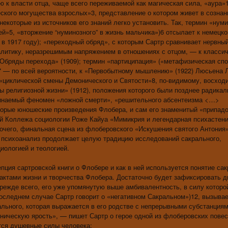
 к власти отца, чаще всего переживаемой как магическая сила, «аура»
ского могущества взрослых»3, представление о котором живет в сознан
 некоторые из источников его знаний легко установить. Так, термин «нум
тей»5, «вторжение “нуминозного” в жизнь мальчика»)6 отсылает к немецк
 в 1917 году); «переходный обряд», с которым Сартр сравнивает нервны
налитику, неразрешимым напряжением в отношениях с отцом, — к класси
Обряды перехода» (1909); термин «партиципация» («метафизическая спо
 7 — по всей вероятности, к «Первобытному мышлению» (1922) Люсьена 
циклической смены Демонического и Святости»8, по-видимому, восходи
религиозной жизни» (1912), положения которого были позднее радика
минаемый феномен «ложной смерти», «решительного абсентеизма <…>
орые юношеские произведения Флобера, и сам его знаменитый «припадо
ей Коллежа социологии Роже Кайуа «Мимикрия и легендарная психастени
прочего, финальная сцена из флоберовского «Искушения святого Антония
ый психоанализ продолжает целую традицию исследований сакрального,
иологией и теологией.
ция сартровской книги о Флобере и как в ней используется понятие сак
актами жизни и творчества Флобера. Достаточно будет зафиксировать д
прежде всего, его уже упомянутую выше амбивалентность, в силу которо
последнем случае Сартр говорит о «негативном Сакральном»)12, вызывает
рального, которая выражается в его родстве с непрерывными субстанциям
ническую ярость», — пишет Сартр о герое одной из флоберовских повес
тся душевные силы человека: