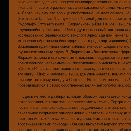
описывается здесь как процесс самоопределения по отношению
«мана»2 — все это разные названия сакральной силы, «магиче
4. Сартр, как ему это вообще свойственно, не дает ссылок, но
(«этот pater familias был нуминозной силой для всех своих де
Рудольфу Отто (его книга «Сакральное» («Das Heilige») вышла
случившийся у Гюстава в 1844 году и вызванный, согласно а
исследованию французского этнолога Арнольда ван Геннепа «
мгновенно обретаемая благодаря своего рода партиципации»)
Важнейшая идея «подвижной амбивалентности Сакрального», «
фундаментальному труду Э. Дюркгейма «Элементарные формы 
Жоржем Батаем и его коллегами; наконец, неоднократно упо
практикуемого насекомыми»9, позволяющий объяснить и некот
л’Эвеке»10, заставляет вспоминать эссе одного из основател
его книгу «Миф и человек», 1938), где упоминается, помимо 
приводит по этому поводу и Сартр 11. Итак, экзистенциальн
проводившихся в своих собственных целях антропологией, соц
Здесь не место разбирать, каким образом развивается концеп
потребовалось бы тщательно сопоставлять тезисы Сартра с ф
постоянных признака сакрального, выделяемых в этой книге: 
сакральное покрывает одновременно и святость и скверну (в 
притяжение, так и отталкивание; и далее, имманентность сак
яростными силами природы. «Он сам выпустил наружу эту хто
речь идет о потенциально опасных силах, которым уподобляю