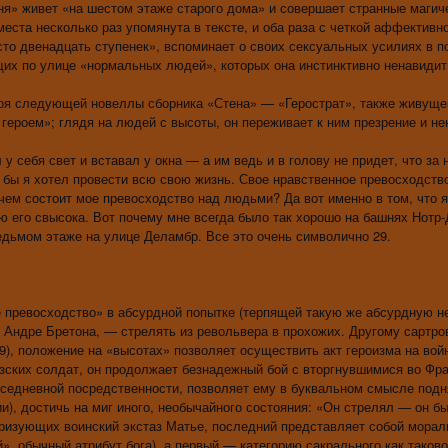
ня» живет «на шестом этаже старого дома» и совершает странные магич
ста несколько раз упомянута в тексте, и оба раза с четкой аффективн
 сто двенадцать ступенек», вспоминает о своих сексуальных усилиях в п
щих по улице «нормальных людей», которых она инстинктивно ненавидит
оя следующей новеллы сборника «Стена» — «Герострат», также живуще
ероем»; глядя на людей с высоты, он переживает к ним презрение и не
 себя свет и вставал у окна — а им ведь и в голову не придет, что за 
 бы я хотел провести всю свою жизнь. Свое нравственное превосходств
 чем состоит мое превосходство над людьми? Да вот именно в том, что 
ю его свысока. Вот почему мне всегда было так хорошо на башнях Нотр-
едьмом этаже на улице Деламбр. Все это очень символично 29.
 превосходство» в абсурдной попытке (терпящей такую же абсурдную н
 Андре Бретона, — стрелять из револьвера в прохожих. Другому сартро
), положение на «высотах» позволяет осуществить акт героизма на вой
зских солдат, он продолжает безнадежный бой с вторгнувшимися во Фр
вседневной посредственности, позволяет ему в буквальном смысле подн
), достичь на миг иного, необычайного состояния: «Он стрелял — он б
еризующих воинский экстаз Матье, последний представляет собой мора
, обычный атрибут бога), а первый — категорию сакрального как таково