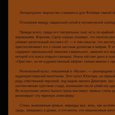
Литературное творчество становится для Флобера тяжкой борь
Отношения между сакральной силой и человеческой свободой
Прежде всего, среди его театральных пьес есть по крайней 
верованиям. Впрочем, Сартр хорошо понимал, что понятие рел
убивает религиозный инстинкт»21 — в том смысле, что инстит
приспосабливает его к своим частным догматам и мифам. В эт
содержит оригинальной тематики сакрального, заменяя его мо
которой эта пьеса открыто связана). Иначе обстоит дело в пь
«Орестее», но ее художественный эффект связан именно с о
Религиозный культ, показанный в «Мухах», — разнородное об
иудеохристианский монотеизм. Этот культ Юпитера, на первый 
роду собственной персоной, под видом некоего Деметрия, без
коллективным чувством стыда, возникшим после убийства ца
Во искупление своего былого греха они мажут кровью стены до
резюмирует эту мрачную атмосферу:
Стены, вымазанные кровью, мириады мух, вонь, как на бойне
грудь, запершись в домах, и эти вопли, эти невыносимые вопл