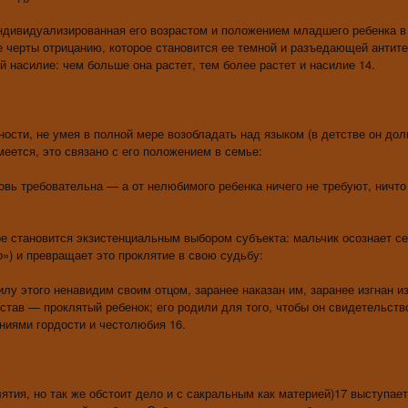
ивидуализированная его возрастом и положением младшего ребенка в
 черты отрицанию, которое становится ее темной и разъедающей антите
 насилие: чем больше она растет, тем более растет и насилие 14.
ти, не умея в полной мере возобладать над языком (в детстве он долг
меется, это связано с его положением в семье:
вь требовательна — а от нелюбимого ребенка ничего не требуют, ничто
 становится экзистенциальным выбором субъекта: мальчик осознает с
») и превращает это проклятие в свою судьбу:
 этого ненавидим своим отцом, заранее наказан им, заранее изгнан из
став — проклятый ребенок; его родили для того, чтобы он свидетельств
аниями гордости и честолюбия 16.
ия, но так же обстоит дело и с сакральным как материей)17 выступает