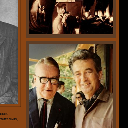
много
твительно,