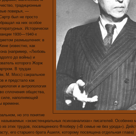
рчество, традиционные
овые поверья, —
Сартр был не просто
 обращал на них особое
итературных. Исторически
Франции 1930—1940-х
едметом размышления: в
ене (известно, как
мона (например, «Любовь
адолго до войны) и
ователь которого Жорж
артром. В трудах
йм, М. Мосс) сакральное
в и предстало как
циология и антропология
тво сплочения общества,
й силе, наполняющей
ы времени.
альном, но это понятие
так называемых «экзистенциальных психоанализах» писателей. Особенно 
 из этих трудов, посвященного Флоберу («В семье не без урода»). Дейс
расту, его старшего брата Ашиля, которому посвящена отдельная глава)