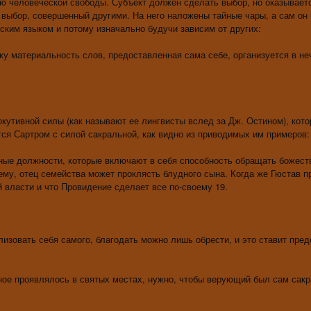
ю человеческой свободы. Субъект должен сделать выбор, но оказываетс
 выбор, совершенный другими. На него наложены тайные чары, а сам он
ским языком и потому изначально будучи зависим от других:
у материальность слов, предоставленная сама себе, организуется в не
утивной силы (как называют ее лингвисты вслед за Дж. Остином), кото
тся Сартром с силой сакральной, как видно из приводимых им примеров:
ые должности, которые включают в себя способность обращать божест
му, отец семейства может проклясть блудного сына. Когда же Гюстав п
й власти и что Провидение сделает все по-своему 19.
изовать себя самого, благодать можно лишь обрести, и это ставит пре
ное проявлялось в святых местах, нужно, чтобы верующий был сам сакр