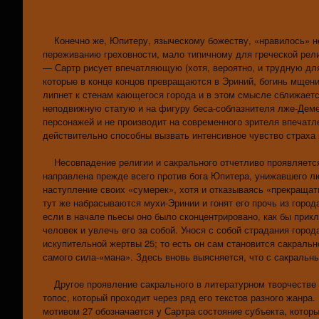
Конечно же, Юпитеру, языческому божеству, «нравилось» не
переживанию греховности, мало типичному для греческой рел
— Сартр рисует впечатляющую (хотя, вероятно, и трудную для
которые в конце концов превращаются в Эриний, богинь мщен
липнет к стенам кающегося города и в этом смысле сближает
неподвижную статую и на фигуру беса-соблазнителя лже-Дем
персонажей и не производит на современного зрителя впечатл
действительно способны вызвать интенсивное чувство страха 
Несовпадение религии и сакрального отчетливо проявляется 
направлена прежде всего против бога Юпитера, унижавшего л
наступление своих «сумерек», хотя и отказываясь «прекращать
тут же набрасываются мухи-Эринии и гонят его прочь из город
если в начале пьесы оно было сконцентрировано, как бы прик
человек и увлечь его за собой. Унося с собой страдания горо
искупительной жертвы 25; то есть он сам становится сакральн
самого сила-«мана». Здесь вновь выясняется, что с сакраль
Другое проявление сакрального в литературном творчестве 
топос, который проходит через ряд его текстов разного жанр
мотивом 27 обозначается у Сартра состояние субъекта, которы