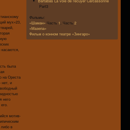
Bartabas La voie de l'écuyer Carcassonne
Part3
стианскому
Фильмы:
щий мух»23,
«Шаман»
Часть
1
, Часть
2
тварей,
«Мазепа»
торая
Фильм о конном театре «Зингаро»
нную
еских
 касаются,
есть была
вая
о на Ореста
 нет, и
свободный
овидностью
я него
 его.
ийся мотив-
типическим
 либо в