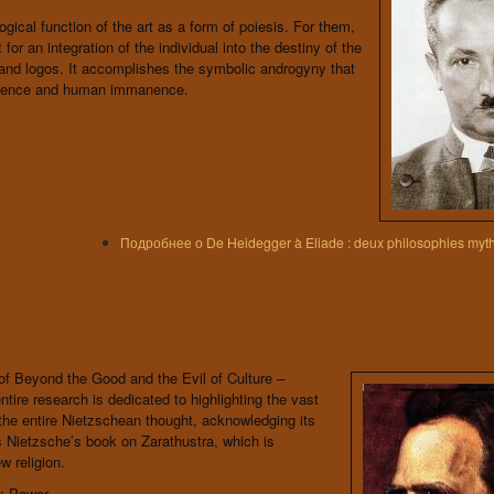
gical function of the art as a form of poiesis. For them,
r an integration of the individual into the destiny of the
 and logos. It accomplishes the symbolic androgyny that
cendence and human immanence.
Подробнее
о De Heidegger à Eliade : deux philosophies myt
of Beyond the Good and the Evil of Culture –
tire research is dedicated to highlighting the vast
f the entire Nietzschean thought, acknowledging its
s Nietzsche’s book on Zarathustra, which is
w religion.
; Power.