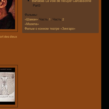
Bartabas La voie de l'écuyer Carcassonne
Part3
Фильмы:
«Шаман»
Часть
1
, Часть
2
«Мазепа»
Фильм о конном театре «Зингаро»
ort des dieux