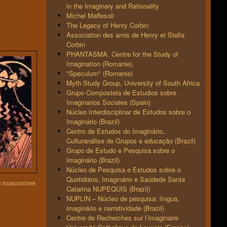
in the Imaginary and Rationality
Michel Maffesoli
The Legacy of Henry Corbin
Association des amis de Henry et Stella
Corbin
PHANTASMA. Centre for the Study of
Imagination (Romanie).
"Speculum" (Romanie)
Myth Study Group, University of South Africa
Grupo Compostela de Estudios sobre
Imaginarios Sociales (Spain)
Núcleo Interdisciplinar de Estudos sobre o
Imaginário (Brazil)
Centro de Estudos do Imaginário,
Culturanálise de Grupos e educação (Brazil)
Grupo de Estudo e Pesquisa sobre o
Imaginário (Brazil)
Núcleo de Pesquisa e Estudos sobre o
Quotidiano, Imaginário e Saúdede Santa
я психология
Catarina NUPEQUIS (Brazil)
NUPLIN – Núcleo de pesquisa: língua,
imaginário e narratividade (Brazil)
Centre de Recherches sur l’Imaginaire