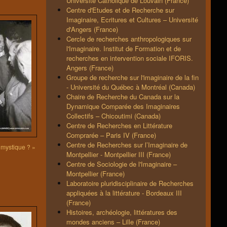
Université Catholique de Louvain (France)
Centre d'Etudes et de Recherche sur
Imaginaire, Ecritures et Cultures – Université
d'Angers (France)
Cercle de recherches anthropologiques sur
l'Imaginaire. Institut de Formation et de
recherches en intervention sociale IFORIS.
Angers (France)
Groupe de recherche sur l'imaginaire de la fin
- Université du Québec à Montréal (Canada)
Chaire de Recherche du Canada sur la
Dynamique Comparée des Imaginaires
Collectifs – Chicoutimi (Canada)
Centre de Recherches en Littérature
Comprarée – Paris IV (France)
Centre de Recherches sur l’Imaginaire de
mystique ? »
Montpellier - Montpellier III (France)
Centre de Sociologie de l'Imaginaire –
Montpellier (France)
Laboratoire pluridisciplinaire de Recherches
appliquées à la littérature - Bordeaux III
(France)
Histoires, archéologie, littératures des
mondes anciens – Lille (France)