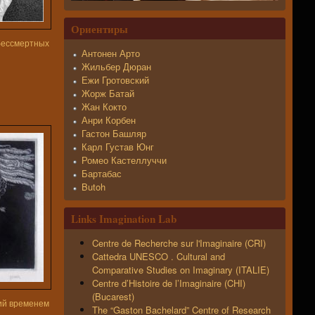
Ориентиры
бессмертных
Антонен Арто
Жильбер Дюран
Ежи Гротовский
Жорж Батай
Жан Кокто
Анри Корбен
Гастон Башляр
Карл Густав Юнг
Ромео Кастеллуччи
Бартабас
Butoh
Links Imagination Lab
Centre de Recherche sur l'Imaginaire (CRI)
Cattedra UNESCO . Cultural and
Comparative Studies on Imaginary (ITALIE)
Centre d’Histoire de l’Imaginaire (CHI)
(Bucarest)
ий временем
The “Gaston Bachelard” Centre of Research