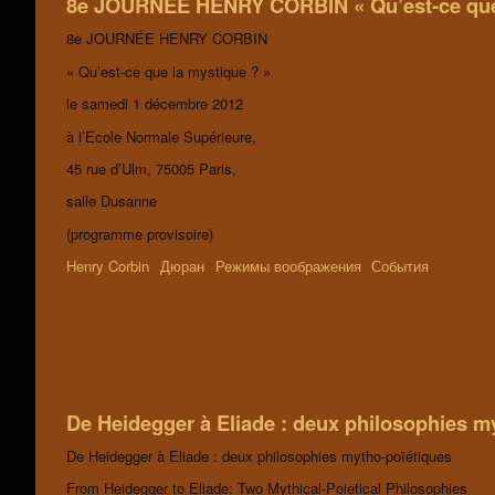
8e JOURNÉE HENRY CORBIN « Qu’est-ce que 
8e JOURNÉE HENRY CORBIN
« Qu’est-ce que la mystique ? »
le samedi 1 décembre 2012
à l’Ecole Normale Supérieure,
45 rue d’Ulm, 75005 Paris,
salle Dusanne
(programme provisoire)
Henry Corbin
Дюран
Режимы воображения
События
De Heidegger à Eliade : deux philosophies m
De Heidegger à Eliade : deux philosophies mytho-poïétiques
From Heidegger to Eliade: Two Mythical-Poietical Philosophies