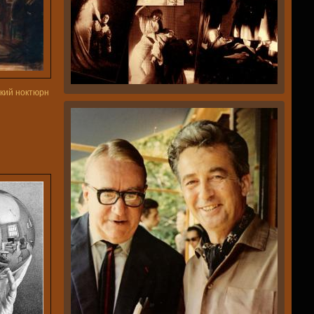
кий ноктюрн