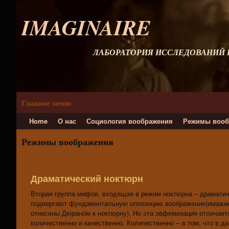
IMAGINAIRE
ЛАБОРАТОРИЯ ИССЛЕДОВАНИЙ
Главное меню
Home
О нас
Социология воображения
Режимы вооб
Режимы воображения
Драматический ноктюрн
Вторая группа мифов, входящая в режим ноктюрна – драматич
подвергают фундаментальную оппозицию воображение(имажин
отнесены Дюраном к ноктюрну). Но эта эвфемизация отличает
количественно и качественно. Количественно -- в том, что в 