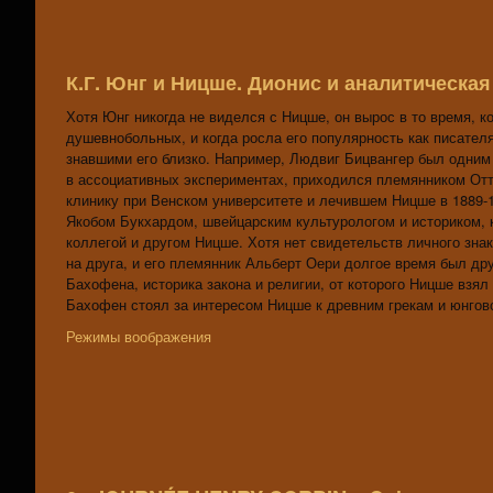
К.Г. Юнг и Ницше. Дионис и аналитическа
Хотя Юнг никогда не виделся с Ницше, он вырос в то время, 
душевнобольных, и когда росла его популярность как писател
знавшими его близко. Например, Людвиг Бицвангер был одним 
в ассоциативных экспериментах, приходился племянником Отт
клинику при Венском университете и лечившем Ницше в 1889-1
Якобом Букхардом, швейцарским культурологом и историком, 
коллегой и другом Ницше. Хотя нет свидетельств личного зна
на друга, и его племянник Альберт Оери долгое время был др
Бахофена, историка закона и религии, от которого Ницше взял
Бахофен стоял за интересом Ницше к древним грекам и юнго
Режимы воображения