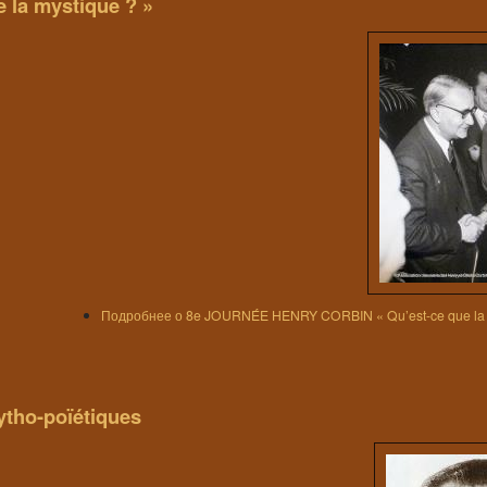
la mystique ? »
Подробнее
о 8e JOURNÉE HENRY CORBIN « Qu’est-ce que la 
ytho-poïétiques