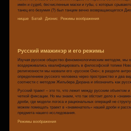
имён и судеб, бесчисленные маски и губы, с которых срываютс
танец его безумия (?) был танцем вечно возвращающегося Дио
ницше
Батай
Дионис
Режимы воображения
Русский имажинэр и его режимы
Изучая русское общество феноменологическим методом, мы о
воздерживались квалифицировать в философской топике Новог
религиозности мы назвали его «русское Оно»; в разделе антр
определением русского человека через пространство и два вид
соотнести с методом Жильбера Дюрана и обозначить как русск
Русский траект – это то, что лежит между русским объектом и
четкой фиксации. Но мы знаем, что так обстоит дело в «знаме
дроби, где модели логоса и рациональных операций не струк
можем помещать траект в «знаменатель» нашей дроби и рассма
предмета нашего исследования.
Режимы воображения