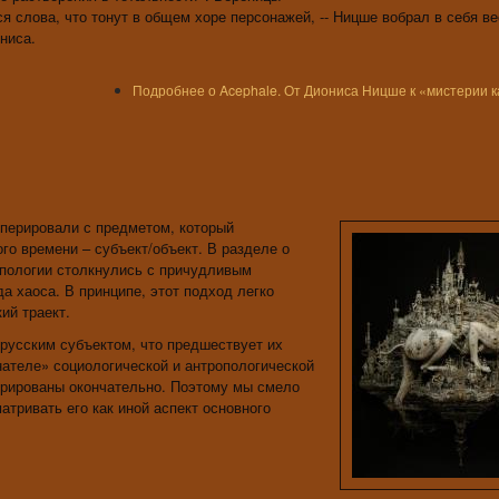
я слова, что тонут в общем хоре персонажей, -- Ницше вобрал в себя ве
ниса.
Подробнее
о Acephale. От Диониса Ницше к «мистерии 
перировали с предметом, который
о времени – субъект/объект. В разделе о
опологии столкнулись с причудливым
а хаоса. В принципе, этот подход легко
ий траект.
 русским субъектом, что предшествует их
нателе» социологической и антропологической
турированы окончательно. Поэтому мы смело
тривать его как иной аспект основного