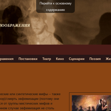
Перейти к основному
содержанию
 ВООБРАЖЕНИЯ
ражения
Постановки
Театр
Кино
Сценарии
Поэзия
Жи
еские или синтетические мифы -- также
эр)/смерть эвфемизации (поэтому они
ся от группы мистических мифов и
данном случае эвфемизация не столь