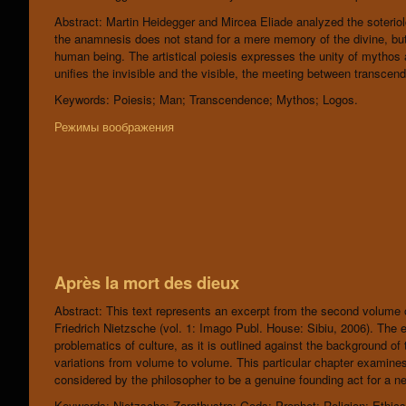
Abstract: Martin Heidegger and Mircea Eliade analyzed the soteriolo
the anamnesis does not stand for a mere memory of the divine, but fo
human being. The artistical poiesis expresses the unity of mythos
unifies the invisible and the visible, the meeting between trans
Keywords: Poiesis; Man; Transcendence; Mythos; Logos.
Режимы воображения
Après la mort des dieux
Abstract: This text represents an excerpt from the second volume 
Friedrich Nietzsche (vol. 1: Imago Publ. House: Sibiu, 2006). The en
proble­matics of culture, as it is outlined against the background o
variations from volume to volume. This particular chapter examine
considered by the philosopher to be a genuine founding act for a ne
Keywords: Nietzsche; Zarathustra; Gods; Prophet; Religion; Ethics