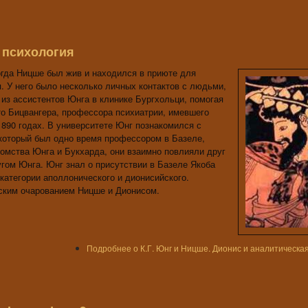
я психология
когда Ницше был жив и находился в приюте для
я. У него было несколько личных контактов с людьми,
из ассистентов Юнга в клинике Бургхольци, помогая
о Бицвангера, профессора психиатрии, имевшего
890 годах. В университете Юнг познакомился с
который был одно время профессором в Базеле,
комства Юнга и Букхарда, они взаимно повлияли друг
угом Юнга. Юнг знал о присутствии в Базеле Якоба
 категории аполлонического и дионисийского.
вским очарованием Ницше и Дионисом.
Подробнее
о К.Г. Юнг и Ницше. Дионис и аналитическа