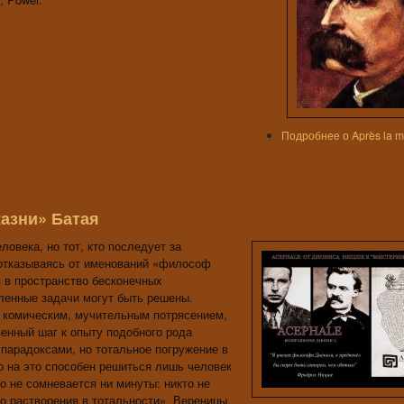
Подробнее
о Après la m
казни» Батая
овека, но тот, кто последует за
 отказываясь от именований «философ
я в пространство бесконечных
ленные задачи могут быть решены.
, комическим, мучительным потрясением,
енный шаг к опыту подобного рода
 парадоксами, но тотальное погружение в
то на это способен решиться лишь человек
 не сомневается ни минуты: никто не
о растворения в тотальности». Вереницы