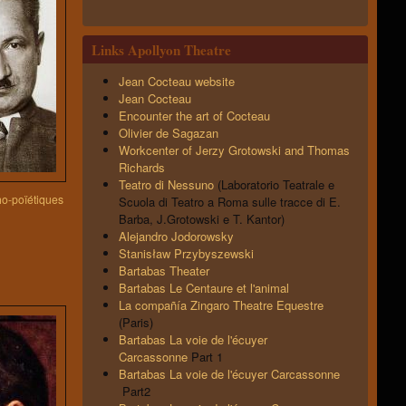
Links Apollyon Theatre
Jean Cocteau website
Jean Cocteau
Encounter the art of Cocteau
Olivier de Sagazan
Workcenter of Jerzy Grotowski and Thomas
Richards
Teatro di Nessuno
(Laboratorio Teatrale e
ho-poïétiques
Scuola di Teatro a Roma sulle tracce di E.
Barba, J.Grotowski e T. Kantor)
Alejandro Jodorowsky
Stanisław Przybyszewski
Bartabas Theater
Bartabas Le Centaure et l'animal
La compañía Zingaro Theatre Equestre
(Paris)
Bartabas La voie de l'écuyer
Carcassonne
Part 1
Bartabas La voie de l'écuyer Carcassonne
Part2