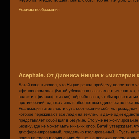
Режимы воображения
Acephale. От Диониса Ницше к «мистерии 
Батай акцентировал, что Ницше решал проблему целостного чел
«философом зла» (Батай убеждённо называл его именно так,
воли» и «философ жизни»), обречён на то, чтобы превратитьс
противоречий; однако лишь в абсолютном одиночестве постав
Реализация тотальности суть соотнесение себя «с громадным
которое переживают все люди на земле», и даже один единств
представляет собой шаг в безумие. Это уже не жонглирование
бездну, где не может быть никаких опор. Батай утверждает, ч
дифференцированный, предельно изолированный. «Пусть никто
понял ни слова в сочинениях Ницше, не пережив ослепляющег