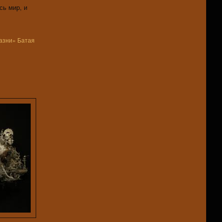
сь мир, и
казни» Батая