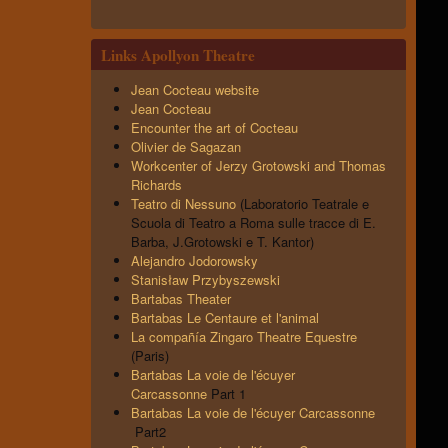
Links Apollyon Theatre
Jean Cocteau website
Jean Cocteau
Encounter the art of Cocteau
Olivier de Sagazan
Workcenter of Jerzy Grotowski and Thomas
Richards
Teatro di Nessuno
(Laboratorio Teatrale e
Scuola di Teatro a Roma sulle tracce di E.
Barba, J.Grotowski e T. Kantor)
Alejandro Jodorowsky
Stanisław Przybyszewski
Bartabas Theater
Bartabas Le Centaure et l'animal
La compañía Zingaro Theatre Equestre
(Paris)
Bartabas La voie de l'écuyer
Carcassonne
Part 1
Bartabas La voie de l'écuyer Carcassonne
Part2