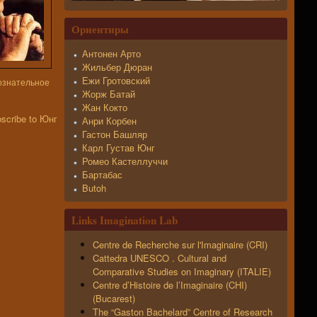
Ориентиры
Антонен Арто
Жильбер Дюран
Ежи Гротовский
сознательное
Жорж Батай
Жан Кокто
Анри Корбен
Гастон Башляр
Карл Густав Юнг
Ромео Кастеллуччи
Бартабас
Butoh
Links Imagination Lab
Centre de Recherche sur l'Imaginaire (CRI)
Cattedra UNESCO . Cultural and
Comparative Studies on Imaginary (ITALIE)
Centre d’Histoire de l’Imaginaire (CHI)
(Bucarest)
The “Gaston Bachelard” Centre of Research