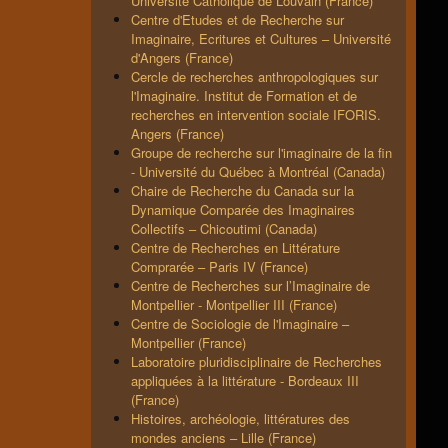
Université Catholique de Louvain (France)
Centre d'Etudes et de Recherche sur
Imaginaire, Ecritures et Cultures – Université
d'Angers (France)
Cercle de recherches anthropologiques sur
l'Imaginaire. Institut de Formation et de
recherches en intervention sociale IFORIS.
Angers (France)
Groupe de recherche sur l'imaginaire de la fin
- Université du Québec à Montréal (Canada)
Chaire de Recherche du Canada sur la
Dynamique Comparée des Imaginaires
Collectifs – Chicoutimi (Canada)
Centre de Recherches en Littérature
Comprarée – Paris IV (France)
Centre de Recherches sur l’Imaginaire de
Montpellier - Montpellier III (France)
Centre de Sociologie de l'Imaginaire –
Montpellier (France)
Laboratoire pluridisciplinaire de Recherches
appliquées à la littérature - Bordeaux III
(France)
Histoires, archéologie, littératures des
mondes anciens – Lille (France)