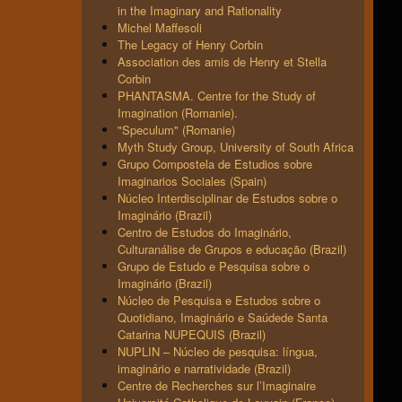
in the Imaginary and Rationality
Michel Maffesoli
The Legacy of Henry Corbin
Association des amis de Henry et Stella
Corbin
PHANTASMA. Centre for the Study of
Imagination (Romanie).
"Speculum" (Romanie)
Myth Study Group, University of South Africa
Grupo Compostela de Estudios sobre
Imaginarios Sociales (Spain)
Núcleo Interdisciplinar de Estudos sobre o
Imaginário (Brazil)
Centro de Estudos do Imaginário,
Culturanálise de Grupos e educação (Brazil)
Grupo de Estudo e Pesquisa sobre o
Imaginário (Brazil)
Núcleo de Pesquisa e Estudos sobre o
Quotidiano, Imaginário e Saúdede Santa
Catarina NUPEQUIS (Brazil)
NUPLIN – Núcleo de pesquisa: língua,
imaginário e narratividade (Brazil)
Centre de Recherches sur l’Imaginaire