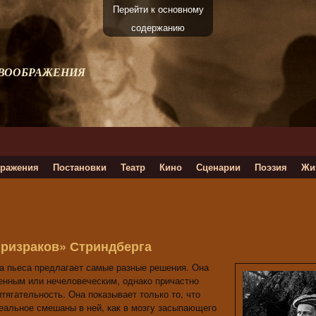
Перейти к основному
содержанию
 ВООБРАЖЕНИЯ
ражения
Постановки
Театр
Кино
Сценарии
Поэзия
Жи
призраков» Стриндберга
эта пьеса предлагает самые разные решения. Она
венным или нечеловеческим, однако причастно
тягательность. Она показывает только то, что
реальное смешаны в ней, как в мозгу засыпающего