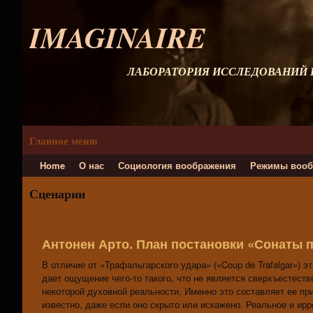
IMAGINAIRE
ЛАБОРАТОРИЯ ИССЛЕДОВАНИЙ
Главное меню
Home
О нас
Социология воображения
Режимы вооб
Сценарии
Антонен Арто. План постановки «Сонаты 
В отличие от «Трафальгарского удара» («Coup de Trafalgar») 
дает ощущение чего-то такого, что не является сверхъестест
некоторой духовной реальности. Именно это состав­ляет ее при
известно, даже если оно скрыто или искажено. Реальное и ир