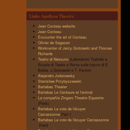
Links Apollyon Theatre
Jean Cocteau website
Jean Cocteau
Encounter the art of Cocteau
Olivier de Sagazan
Workcenter of Jerzy Grotowski and Thomas
Richards
Teatro di Nessuno
(Laboratorio Teatrale e
Scuola di Teatro a Roma sulle tracce di E.
Barba, J.Grotowski e T. Kantor)
Alejandro Jodorowsky
Stanisław Przybyszewski
Bartabas Theater
Bartabas Le Centaure et l'animal
La compañía Zingaro Theatre Equestre
(Paris)
Bartabas La voie de l'écuyer
Carcassonne
Part 1
Bartabas La voie de l'écuyer Carcassonne
Part2