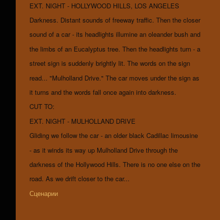
EXT. NIGHT - HOLLYWOOD HILLS, LOS ANGELES
Darkness. Distant sounds of freeway traffic. Then the closer
sound of a car - its headlights illumine an oleander bush and
the limbs of an Eucalyptus tree. Then the headlights turn - a
street sign is suddenly brightly lit. The words on the sign
read... "Mulholland Drive." The car moves under the sign as
it turns and the words fall once again into darkness.
CUT TO:
EXT. NIGHT - MULHOLLAND DRIVE
Gliding we follow the car - an older black Cadillac limousine
- as it winds its way up Mulholland Drive through the
darkness of the Hollywood Hills. There is no one else on the
road. As we drift closer to the car...
Сценарии