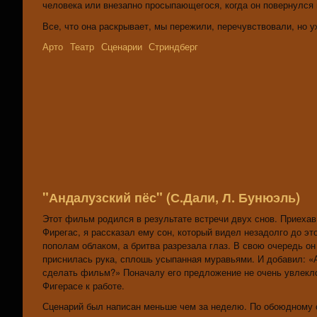
человека или внезапно просыпающегося, когда он повер­нулся н
Все, что она раскрывает, мы пережили, перечувство­вали, но 
Арто
Театр
Сценарии
Стриндберг
"Андалузский пёс" (С.Дали, Л. Бунюэль)
Этот фильм родился в результате встречи двух снов. Приехав 
Фирегас, я рассказал ему сон, который видел незадолго до эт
пополам облаком, а бритва разрезала глаз. В свою очередь о
приснилась рука, сплошь усыпанная муравьями. И добавил: «А 
сделать фильм?» Поначалу его предложение не очень увлекло
Фигерасе к работе.
Сценарий был написан меньше чем за неделю. По обоюдному 