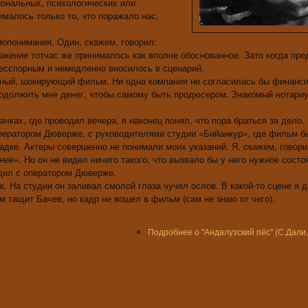
иональных, психологических или
малось только то, что поражало нас,
мопонимания. Один, скажем, говорил:
ражение тотчас же принималось как вполне обоснованное. Зато когда пр
бесспорным и немедленно вносилось в сценарий.
ычный, шокирующий фильм. Ни одна компания не согласилась бы финанс
й одолжить мне денег, чтобы самому быть продюсером. Знакомый нотари
чках, где проводил вечера, я наконец понял, что пора браться за дело.
ператором Дюверже, с руководителями студии «Бийанкур», где фильм б
дке. Актеры совершенно не понимали моих указаний. Я, скажем, говори
е». Но он не видел ничего такого, что вызвало бы у него нужное состо
дил с оператором Дюверже.
. На студии он заливал смолой глаза чучел ослов. В какой-то сцене я 
м тащит Бачев, но кадр не вошел в фильм (сам не знаю от чего).
Подробнее
о "Андалузский пёс" (С.Дали,