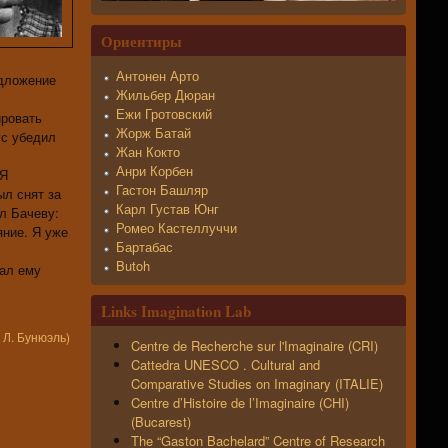
Ориентиры
Антонен Арто
едложение
Жильбер Дюран
Ежи Гротовский
ировать
Жорж Батай
ус убедил
Жан Кокто
Анри Корбен
 Я
Гастон Башляр
ыл снят за
Карл Густав Юнг
л Бачеву:
Ромео Кастеллуччи
яние. Я уже
Бартабас
Butoh
дал ему
Links Imagination Lab
 Л. Бунюэль)
Centre de Recherche sur l'Imaginaire (CRI)
Cattedra UNESCO . Cultural and
Comparative Studies on Imaginary (ITALIE)
Centre d’Histoire de l’Imaginaire (CHI)
(Bucarest)
The “Gaston Bachelard” Centre of Research