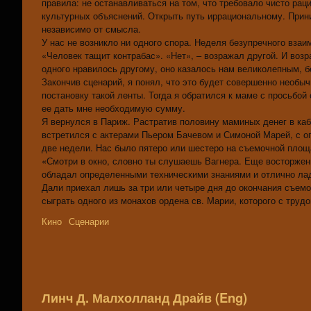
правила: не останавливаться на том, что требовало чисто рац
культурных объяснений. Открыть путь иррациональному. Прини
независимо от смысла.
У нас не возникло ни одного спора. Неделя безупречного взаи
«Человек тащит контрабас». «Нет», – возражал другой. И воз
одного нравилось другому, оно казалось нам великолепным, 
Закончив сценарий, я понял, что это будет совершенно необ
постановку такой ленты. Тогда я обратился к маме с просьбо
ее дать мне необходимую сумму.
Я вернулся в Париж. Растратив половину маминых денег в каба
встретился с актерами Пьером Бачевом и Симоной Марей, с о
две недели. Нас было пятеро или шестеро на съемочной площа
«Смотри в окно, словно ты слушаешь Вагнера. Еще восторженне
обладал определенными техническими знаниями и отлично ла
Дали приехал лишь за три или четыре дня до окончания съемок
сыграть одного из монахов ордена св. Марии, которого с трудо
Кино
Сценарии
Линч Д. Малхолланд Драйв (Eng)