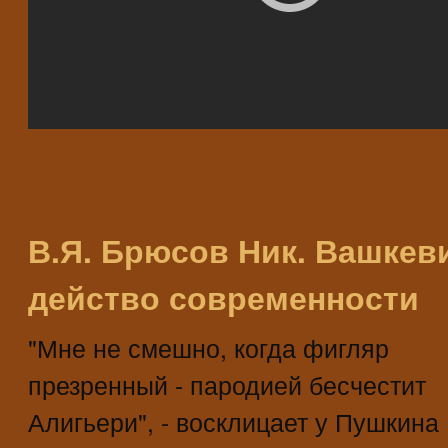
В.Я. Брюсов Ник. Вашкев
действо современности
"Мне не смешно, когда фигляр
презренный - пародией бесчестит
Алигьери", - восклицает у Пушкина