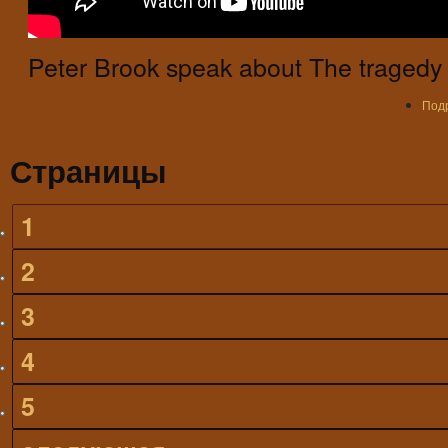
Peter Brook speak about The tragedy
Под
Страницы
1
2
3
4
5