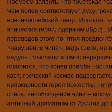
Посмеем заявить, что тибетская т
Чам более соответствует духу греч
новоевропейский театр. Ипполит, ка
эпические герои, одержим ύβρις . 
переводов этого понятия предпочтё
«нарушение чина», ведь греки, не 
индусы, мыслили космос иерархичн
говорится, что конец времён наст
каст; греческий космос подвергаетс
непокорности героя божеству; неп
спесь, несоблюдение чина – вокруг
античный драматизм от Ахилла до 