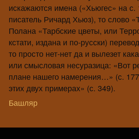
искажаются имена («Хьюгес» на с. 
писатель Ричард Хьюз), то слово «
Полана «Тарбские цветы, или Терро
кстати, издана и по-русски) перевод
то просто нет-нет да и вылезет как
или смысловая несуразица: «Вот 
плане нашего намерения…» (с. 177
этих двух примерах» (с. 349).
Башляр