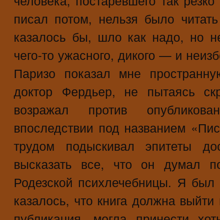
человека, постаревшего так резко 
писал потом, нельзя было читат
казалось бы, шло как надо, но н
чего-то ужасного, дикого — и неиз
Паризо показал мне пространну
доктор Фердьер, не пытаясь ск
возражал против опубликов
впоследствии под названием «Пис
трудом подыскивал эпитеты дос
высказать все, что он думал п
Родезской психлечебницы. Я был 
казалось, что книга должна выйти 
публикация, могла принести хот