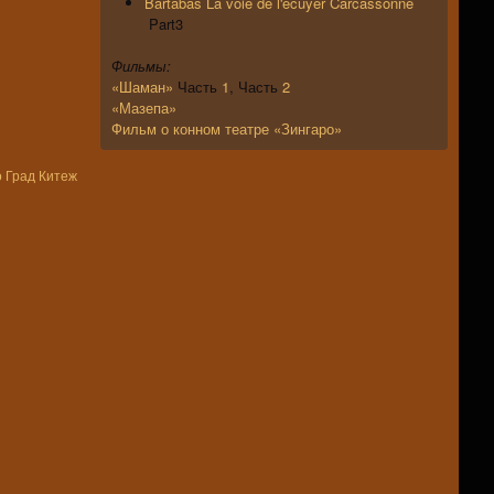
Bartabas La voie de l'écuyer Carcassonne
Part3
Фильмы:
«Шаман»
Часть
1
, Часть
2
«Мазепа»
Фильм о конном театре «Зингаро»
 Град Китеж