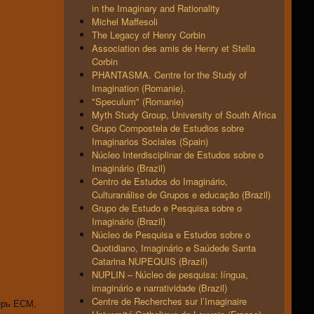
in the Imaginary and Rationality
Michel Maffesoli
The Legacy of Henry Corbin
Association des amis de Henry et Stella
Corbin
PHANTASMA. Centre for the Study of
Imagination (Romanie).
"Speculum" (Romanie)
Myth Study Group, University of South Africa
Grupo Compostela de Estudios sobre
Imaginarios Sociales (Spain)
Núcleo Interdisciplinar de Estudos sobre o
Imaginário (Brazil)
Centro de Estudos do Imaginário,
Culturanálise de Grupos e educação (Brazil)
Grupo de Estudo e Pesquisa sobre o
Imaginário (Brazil)
Núcleo de Pesquisa e Estudos sobre o
Quotidiano, Imaginário e Saúdede Santa
Catarina NUPEQUIS (Brazil)
NUPLIN – Núcleo de pesquisa: língua,
imaginário e narratividade (Brazil)
Centre de Recherches sur l’Imaginaire
ерь ЕСМ,