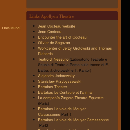
Links Apollyon Theatre
Jean Cocteau website
 Finis Mundi
Jean Cocteau
Encounter the art of Cocteau
Olivier de Sagazan
Workcenter of Jerzy Grotowski and Thomas
Richards
Teatro di Nessuno
(Laboratorio Teatrale e
Scuola di Teatro a Roma sulle tracce di E.
Barba, J.Grotowski e T. Kantor)
Alejandro Jodorowsky
Stanisław Przybyszewski
Bartabas Theater
Bartabas Le Centaure et l'animal
La compañía Zingaro Theatre Equestre
(Paris)
Bartabas La voie de l'écuyer
Carcassonne
Part 1
Bartabas La voie de l'écuyer Carcassonne
Part2