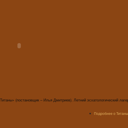
итаны» (постановщик – Илья Дмитриев). Летний эсхатологический лаг
Подробнее
о Титаны.