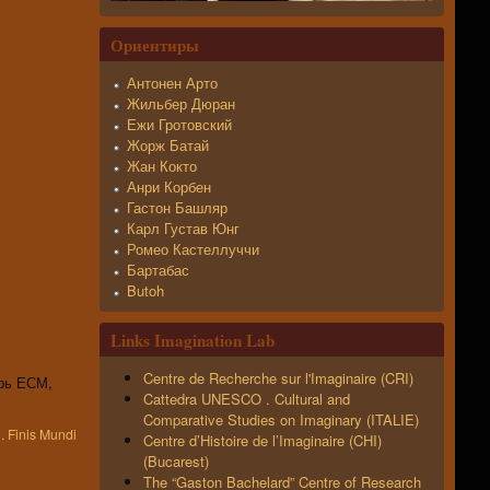
Ориентиры
Антонен Арто
Жильбер Дюран
Ежи Гротовский
Жорж Батай
Жан Кокто
Анри Корбен
Гастон Башляр
Карл Густав Юнг
Ромео Кастеллуччи
Бартабас
Butoh
Links Imagination Lab
Centre de Recherche sur l'Imaginaire (CRI)
ерь ЕСМ,
Cattedra UNESCO . Cultural and
Comparative Studies on Imaginary (ITALIE)
 Finis Mundi
Centre d’Histoire de l’Imaginaire (CHI)
(Bucarest)
The “Gaston Bachelard” Centre of Research