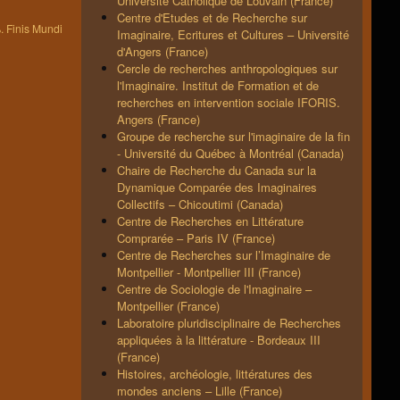
Université Catholique de Louvain (France)
Centre d'Etudes et de Recherche sur
 Finis Mundi
Imaginaire, Ecritures et Cultures – Université
d'Angers (France)
Cercle de recherches anthropologiques sur
l'Imaginaire. Institut de Formation et de
recherches en intervention sociale IFORIS.
Angers (France)
Groupe de recherche sur l'imaginaire de la fin
- Université du Québec à Montréal (Canada)
Chaire de Recherche du Canada sur la
Dynamique Comparée des Imaginaires
Collectifs – Chicoutimi (Canada)
Centre de Recherches en Littérature
Comprarée – Paris IV (France)
Centre de Recherches sur l’Imaginaire de
Montpellier - Montpellier III (France)
Centre de Sociologie de l'Imaginaire –
Montpellier (France)
Laboratoire pluridisciplinaire de Recherches
appliquées à la littérature - Bordeaux III
(France)
Histoires, archéologie, littératures des
mondes anciens – Lille (France)