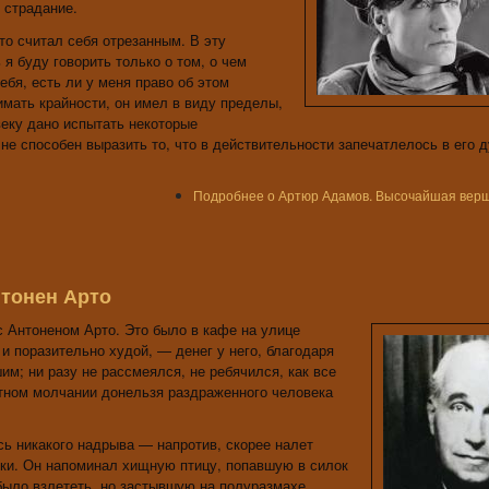
 страдание.
то считал себя отрезанным. В эту
я буду говорить только о том, о чем
бя, есть ли у меня право об этом
имать крайности, он имел в виду пределы,
веку дано испытать некоторые
 не способен выразить то, что в действительности запечатлелось в его 
Подробнее
о Артюр Адамов. Высочайшая вер
нтонен Арто
 Антоненом Арто. Это было в кафе на улице
и поразительно худой, — денег у него, благодаря
им; ни разу не рассмеялся, не ребячился, как все
стном молчании донельзя раздраженного человека
сь никакого надрыва — напротив, скорее налет
муки. Он напоминал хищную птицу, попавшую в силок
ыло взлететь, но застывшую на полуразмахе