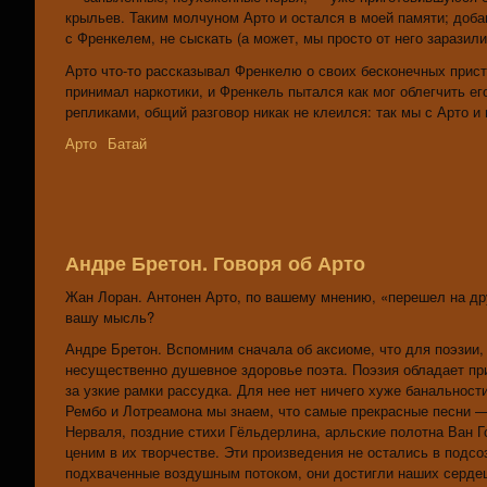
крыльев. Таким молчуном Арто и остался в моей памяти; доб
с Френкелем, не сыскать (а может, мы просто от него заразили
Арто что-то рассказывал Френкелю о своих бесконечных прист
принимал наркотики, и Френкель пытался как мог облегчить е
репликами, общий разговор никак не клеился: так мы с Арто и
Арто
Батай
Андре Бретон. Говоря об Арто
Жан Лоран. Антонен Арто, по вашему мнению, «перешел на др
вашу мысль?
Андре Бретон. Вспомним сначала об аксиоме, что для поэзии,
несущественно душевное здоровье поэта. Поэзия обладает пр
за узкие рамки рассудка. Для нее нет ничего хуже банальност
Рембо и Лотреамона мы знаем, что самые прекрасные песни —
Нерваля, поздние стихи Гёльдерлина, арльские полотна Ван Го
ценим в их творчестве. Эти произведения не остались в подсоз
подхваченные воздушным потоком, они достигли наших серде