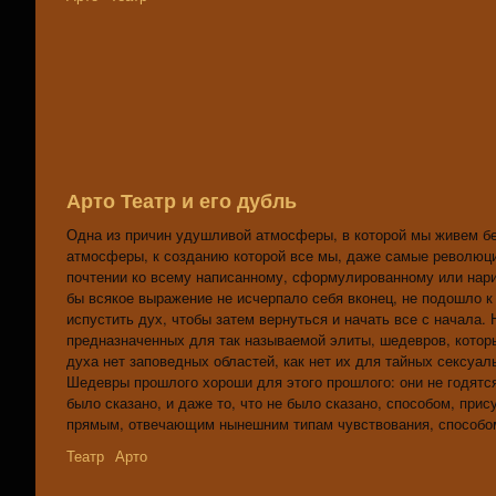
Арто Театр и его дубль
Одна из причин удушливой атмосферы, в которой мы живем бе
атмосферы, к созданию которой все мы, даже самые революци
почтении ко всему написанному, сформулированному или нарис
бы всякое выражение не исчерпало себя вконец, не подошло к
испустить дух, чтобы затем вернуться и начать все с начала.
предназначенных для так называемой элиты, шедевров, которы
духа нет заповедных областей, как нет их для тайных сексуа
Шедевры прошлого хороши для этого прошлого: они не годятся
было сказано, и даже то, что не было сказано, способом, пр
прямым, отвечающим нынешним типам чувствования, способом
Театр
Арто