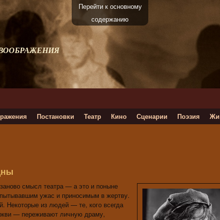
Перейти к основному
содержанию
 ВООБРАЖЕНИЯ
ражения
Постановки
Театр
Кино
Сценарии
Поэзия
Жи
дны
 заново смысл театра — а это и поныне
испытывавшим ужас и приносимым в жертву.
й. Некоторые из людей — те, кого всегда
еркви — переживают личную драму,