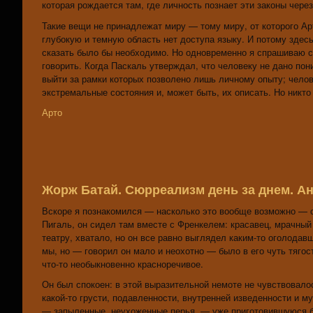
которая рождается там, где личность познает эти законы через
Такие вещи не принадлежат миру — тому миру, от которого Ар
глубокую и темную область нет доступа языку. И потому здесь 
сказать было бы необходимо. Но одновременно я спрашиваю се
говорить. Когда Паскаль утверждал, что человеку не дано пон
выйти за рамки которых позволено лишь личному опыту; чело
экстремальные состояния и, может быть, их описать. Но никто
Арто
Жорж Батай. Сюрреализм день за днем. А
Вскоре я познакомился — насколько это вообще возможно — с
Пигаль, он сидел там вместе с Френкелем: красавец, мрачный 
театру, хватало, но он все равно выглядел каким-то оголодавш
мы, но — говорил он мало и неохотно — было в его чуть тяго
что-то необыкновенно красноречивое.
Он был спокоен: в этой выразительной немоте не чувствовало
какой-то грусти, подавленности, внутренней изведенности и 
— запыленные, неухоженные перья, — уже приготовившуюся б