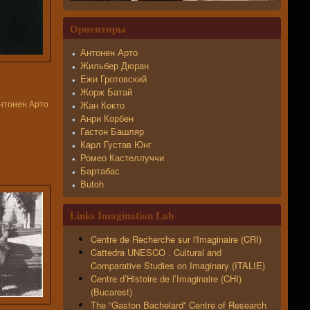
Ориентиры
Антонен Арто
Жильбер Дюран
Ежи Гротовский
Жорж Батай
нтонен Арто
Жан Кокто
Анри Корбен
Гастон Башляр
Карл Густав Юнг
Ромео Кастеллуччи
Бартабас
Butoh
Links Imagination Lab
Centre de Recherche sur l'Imaginaire (CRI)
Cattedra UNESCO . Cultural and
Comparative Studies on Imaginary (ITALIE)
Centre d’Histoire de l’Imaginaire (CHI)
(Bucarest)
The “Gaston Bachelard” Centre of Research