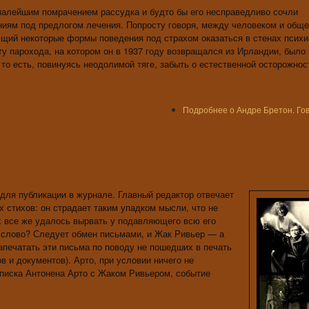
 малейшим помрачением рассудка и будто бы его несправедливо сочли
ям под предлогом лечения. Попросту говоря, между человеком и обще
щий некоторые формы поведения под страхом оказаться в стенах психи
ту парохода, на котором он в 1937 году возвращался из Ирландии, было
 то есть, повинуясь неодолимой тяге, забыть о естественной осторожнос
Подробнее
о Андре Бретон. Го
для публикации в журнале. Главный редактор отвечает
х стихов: он страдает таким упадком мысли, что не
 все же удалось вырвать у подавляющего всю его
й слово? Следует обмен письмами, и Жак Ривьер — а
печатать эти письма по поводу не пошедших в печать
ов и документов). Арто, при условии ничего не
еписка Антонена Арто с Жаком Ривьером, событие