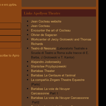
 и его дубль
Links Apollyon Theatre
Jean Cocteau website
Jean Cocteau
Encounter the art of Cocteau
Olivier de Sagazan
Workcenter of Jerzy Grotowski and Thomas
Richards
Teatro di Nessuno
(Laboratorio Teatrale e
Scuola di Teatro a Roma sulle tracce di E.
Barba, J.Grotowski e T. Kantor)
Alejandro Jodorowsky
Stanisław Przybyszewski
Bartabas Theater
Bartabas Le Centaure et l'animal
La compañía Zingaro Theatre Equestre
(Paris)
Bartabas La voie de l'écuyer
Carcassonne
Part 1
Bartabas La voie de l'écuyer Carcassonne
Part2