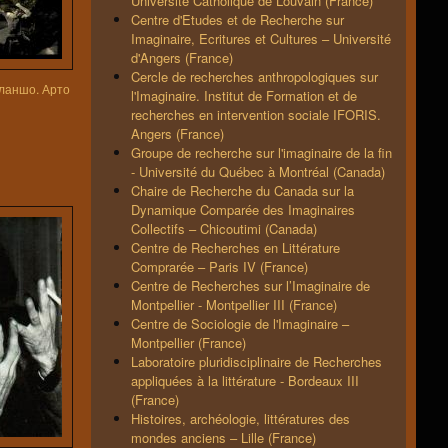
Université Catholique de Louvain (France)
Centre d'Etudes et de Recherche sur
Imaginaire, Ecritures et Cultures – Université
d'Angers (France)
Cercle de recherches anthropologiques sur
ланшо. Арто
l'Imaginaire. Institut de Formation et de
recherches en intervention sociale IFORIS.
Angers (France)
Groupe de recherche sur l'imaginaire de la fin
- Université du Québec à Montréal (Canada)
Chaire de Recherche du Canada sur la
Dynamique Comparée des Imaginaires
Collectifs – Chicoutimi (Canada)
Centre de Recherches en Littérature
Comprarée – Paris IV (France)
Centre de Recherches sur l’Imaginaire de
Montpellier - Montpellier III (France)
Centre de Sociologie de l'Imaginaire –
Montpellier (France)
Laboratoire pluridisciplinaire de Recherches
appliquées à la littérature - Bordeaux III
(France)
Histoires, archéologie, littératures des
mondes anciens – Lille (France)