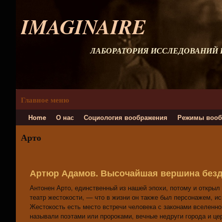
IMAGINAIRE
ЛАБОРАТОРИЯ ИССЛЕДОВАНИЙ
Главное меню
Home
О нас
Социология воображения
Режимы вооб
Арто
Артюр Адамов. Высочайшая вершина без
Антонен Арто, единственный из нашей эпохи, потому и открыл
театр жестокости, — что в жизни он также был персонажем, 
Жестокость есть место встречи человека с законами вселенно
называли поэтами или пророками, вечные недруги города и ц