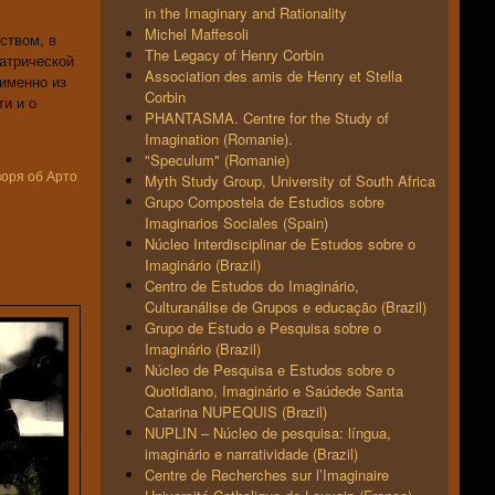
in the Imaginary and Rationality
Michel Maffesoli
ством, в
The Legacy of Henry Corbin
атрической
Association des amis de Henry et Stella
 именно из
Corbin
ти и о
PHANTASMA. Centre for the Study of
Imagination (Romanie).
"Speculum" (Romanie)
воря об Арто
Myth Study Group, University of South Africa
Grupo Compostela de Estudios sobre
Imaginarios Sociales (Spain)
Núcleo Interdisciplinar de Estudos sobre o
Imaginário (Brazil)
Centro de Estudos do Imaginário,
Culturanálise de Grupos e educação (Brazil)
Grupo de Estudo e Pesquisa sobre o
Imaginário (Brazil)
Núcleo de Pesquisa e Estudos sobre o
Quotidiano, Imaginário e Saúdede Santa
Catarina NUPEQUIS (Brazil)
NUPLIN – Núcleo de pesquisa: língua,
imaginário e narratividade (Brazil)
Centre de Recherches sur l’Imaginaire