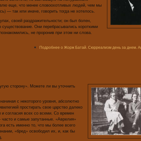
авлю еще, что менее словоохотливых людей, чем мы
сь) — так или иначе, говорить тогда не хотелось.
упах, своей раздражительности; он был болен,
го существование. Они перебрасывались короткими
 познакомились, не проронив при этом ни слова.
Подробнее
о Жорж Батай. Сюрреализм день за днем. А
угую сторону». Можете ли вы уточнить
 начиная с некоторого уровня, абсолютно
ивилегией простирать свое царство далеко
и и согласия всех со всеми. Со времен
 часто и самые запутанные. «Аврелия»
га есть именно то, что мы более всего
нании, «бред» освободил их, и, как бы
ц.