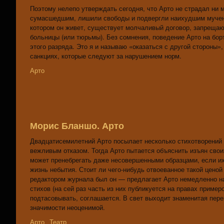
Поэтому нелепо утверждать сегодня, что Арто не страдал ни
сумасшедшим, лишили свободы и подвергли наихудшим мучени
котором он живет, существует молчаливый договор, запрещаю
больницы (или тюрьмы). Без сомнения, поведение Арто на бор
этого разряда. Это я и называю «оказаться с другой стороны»,
санкциях, которые следуют за нарушением норм.
Арто
Морис Бланшо. Арто
Двадцатисемилетний Арто посылает несколько стихотворений 
вежливым отказом. Тогда Арто пытается объяснить изъян свои
может пренебрегать даже несовершенными образцами, если их
жизнь небытия. Стоит ли чего-нибудь отвоеванное такой цено
редактором журнала был он — предлагает Арто немедленно на
стихов (на сей раз часть из них публикуется на правах пример
подтасовывать, соглашается. В свет выходит знаменитая пер
значимости неоценимой.
Арто
Театр