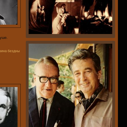
душе.
шина бездны