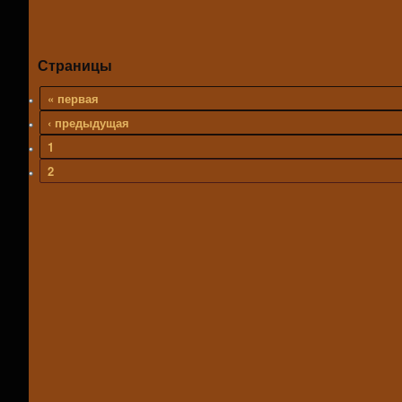
Страницы
« первая
‹ предыдущая
1
2